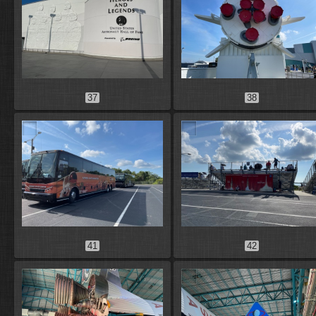
37
38
41
42