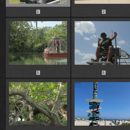
1
2
5
6