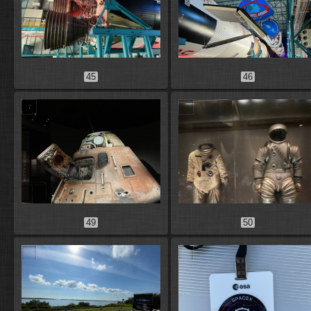
45
46
49
50