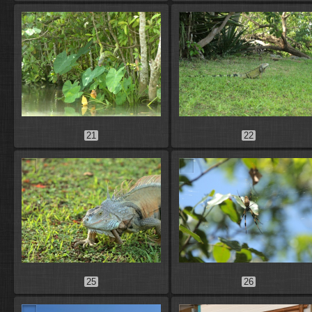
21
22
25
26