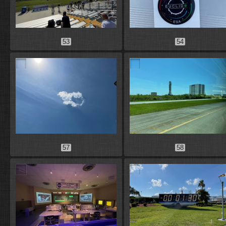
53
54
57
58